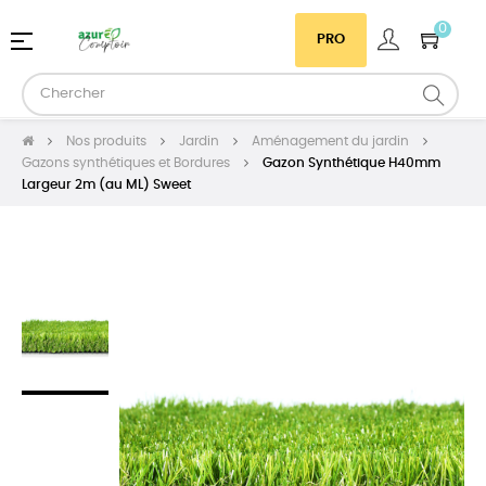
0
Basculer
☰
PRO
la
navigation
Nos produits
Jardin
Aménagement du jardin
Gazons synthétiques et Bordures
Gazon Synthétique H40mm
Largeur 2m (au ML) Sweet