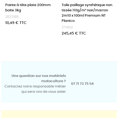
Pointe à tête plate 200mm
Toile paillage synthétique non
boite 3kg
tissée 110g/m² noir/marron
2m10 x 100ml Premium NT
2833186
Plantco
Prix
10,49 € TTC
3711612
Prix
245,45 € TTC
Une question sur nos matériels
motoculture ?
07 71 73 75 54
Contactez notre responsable métier
qui sera ravi de vous aider