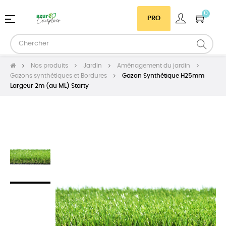
0
Basculer
☰
PRO
la
navigation
Nos produits
Jardin
Aménagement du jardin
Gazons synthétiques et Bordures
Gazon Synthétique H25mm
Largeur 2m (au ML) Starty