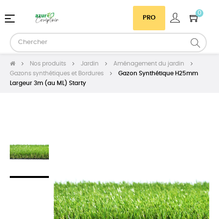
0
Basculer
☰
PRO
la
navigation
Nos produits
Jardin
Aménagement du jardin
Gazons synthétiques et Bordures
Gazon Synthétique H25mm
Largeur 3m (au ML) Starty