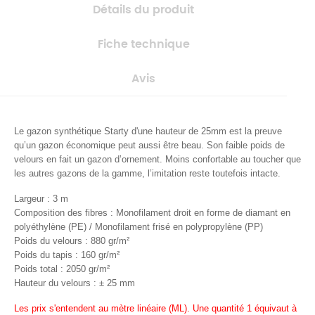
Détails du produit
Fiche technique
Avis
Le gazon synthétique Starty d'une hauteur de 25mm est la preuve
qu’un gazon économique peut aussi être beau. Son faible poids de
velours en fait un gazon d’ornement. Moins confortable au toucher que
les autres gazons de la gamme, l’imitation reste toutefois intacte.
Largeur : 3 m
Composition des fibres : Monofilament droit en forme de diamant en
polyéthylène (PE) / Monofilament frisé en polypropylène (PP)
Poids du velours : 880 gr/m²
Poids du tapis : 160 gr/m²
Poids total : 2050 gr/m²
Hauteur du velours : ± 25 mm
Les prix s'entendent au
mètre linéaire (ML).
Une quantité 1 équivaut à