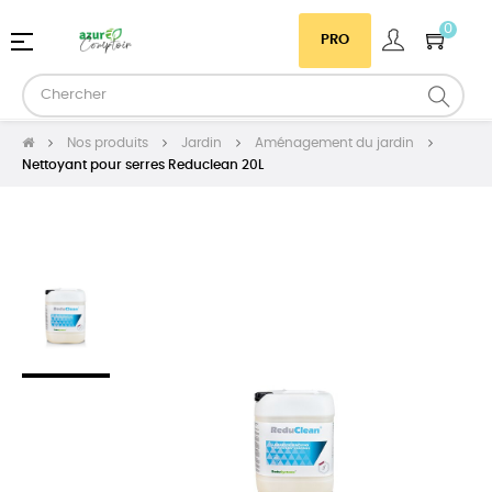
0
Basculer
☰
PRO
la
navigation
Nos produits
Jardin
Aménagement du jardin
Nettoyant pour serres Reduclean 20L