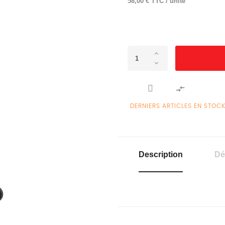
58,00 € TTC / unité

DERNIERS ARTICLES EN STOC
Description
Dé