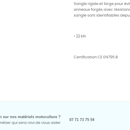
Sangle rigide et large pour évi
anneaux forgés avec résistanc
sangle sont identifiables depui
• 22 kN
Certification CE EN795 B
n sur nos matériels motoculture ?
07 71 73 75 54
tier qui sera ravi de vous aider