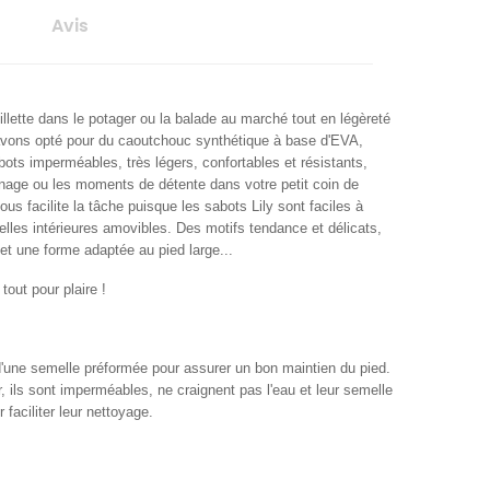
Avis
ueillette dans le potager ou la balade au marché tout en légèreté
avons opté pour du caoutchouc synthétique à base d'EVA,
ots imperméables, très légers, confortables et résistants,
rdinage ou les moments de détente dans votre petit coin de
ous facilite la tâche puisque les sabots Lily sont faciles à
lles intérieures amovibles. Des motifs tendance et délicats,
n et une forme adaptée au pied large...
out pour plaire !
d'une semelle préformée pour assurer un bon maintien du pied.
 ils sont imperméables, ne craignent pas l'eau et leur semelle
 faciliter leur nettoyage.