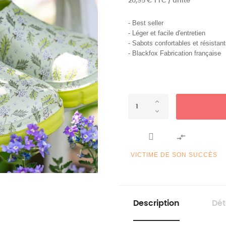
20,95 € TTC / unité
- Best seller
- Léger et facile d'entretien
- Sabots confortables et résistan
- Blackfox Fabrication française

VICTIME DE SON SUCCÈS
Description
Dét