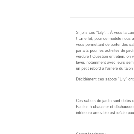
Si jolis ces "Lily"... À vous la c
! En effet, pour ce modèle nous 
vous permettant de porter des sab
parfaits pour les activités de ja
verdure ! Question entretien, on v
laver, notamment avec leurs seme
un petit rebord à l’arrière du talo
Décidément ces sabots "Lily" ont t
Ces sabots de jardin sont dotés 
Faciles à chausser et déchausser,
intérieure amovible est idéale pour