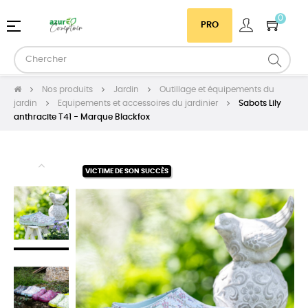
0
Basculer
☰
PRO
la
navigation
Nos produits
Jardin
Outillage et équipements du
jardin
Equipements et accessoires du jardinier
Sabots Lily
anthracite T41 - Marque Blackfox
VICTIME DE SON SUCCÈS