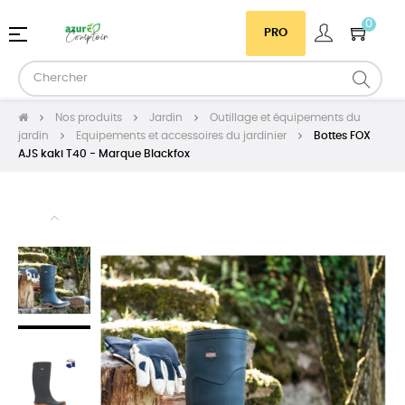
0
Basculer
☰
PRO
la
navigation
Nos produits
Jardin
Outillage et équipements du
jardin
Equipements et accessoires du jardinier
Bottes FOX
AJS kaki T40 - Marque Blackfox