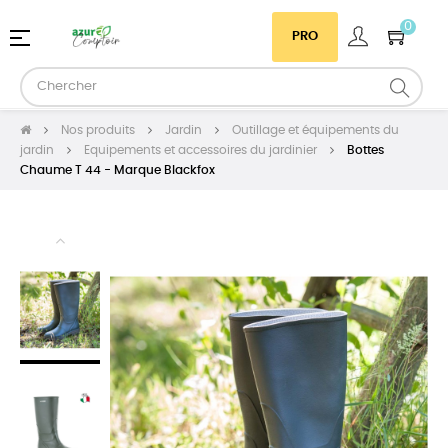
0
Basculer
☰
PRO
la
navigation
Nos produits
Jardin
Outillage et équipements du
jardin
Equipements et accessoires du jardinier
Bottes
Chaume T 44 - Marque Blackfox