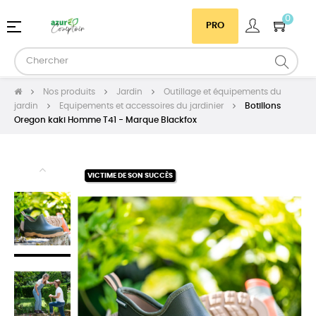
0
Basculer
☰
PRO
la
navigation
Nos produits
Jardin
Outillage et équipements du
jardin
Equipements et accessoires du jardinier
Botillons
Oregon kaki Homme T41 - Marque Blackfox
VICTIME DE SON SUCCÈS