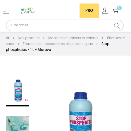
0
Basculer
☰
PRO
la
navigation
Nos produits
Mobiliers et univers extérieurs
Piscines et
spas
Entretiens et accessoires piscines et spas
Stop
phosphates - 1 L - Mareva