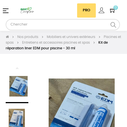
0
Basculer
☰
PRO
la
navigation
Nos produits
Mobiliers et univers extérieurs
Piscines et
spas
Entretiens et accessoires piscines et spas
Kit de
réparation liner EDM pour piscine - 30 ml