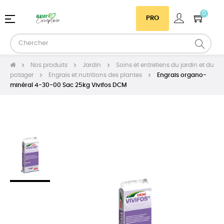
0
Basculer
☰
PRO
la
navigation
Nos produits
Jardin
Soins et entretiens du jardin et du
potager
Engrais et nutritions des plantes
Engrais organo-
minéral 4-30-00 Sac 25kg Vivifos DCM