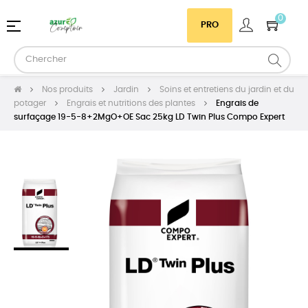
0
Basculer
☰
PRO
la
navigation
Nos produits
Jardin
Soins et entretiens du jardin et du
potager
Engrais et nutritions des plantes
Engrais de
surfaçage 19-5-8+2MgO+OE Sac 25kg LD Twin Plus Compo Expert