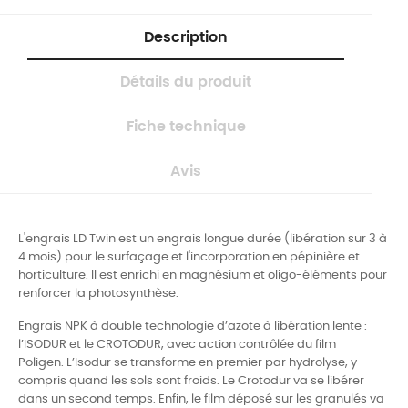
Description
Détails du produit
Fiche technique
Avis
L'engrais LD Twin est un engrais longue durée (libération sur 3 à
4 mois) pour le surfaçage et l'incorporation en pépinière et
horticulture. Il est enrichi en magnésium et oligo-éléments pour
renforcer la photosynthèse.
Engrais NPK à double technologie d’azote à libération lente :
l’ISODUR et le CROTODUR, avec action contrôlée du film
Poligen.
L’Isodur
se transforme en premier par hydrolyse, y
compris quand les sols sont froids.
Le Crotodur
va se libérer
dans un second temps.
Enfin, le film déposé sur les granulés va