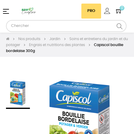
0
Basculer
☰
PRO
la
navigation
Nos produits
Jardin
Soins et entretiens du jardin et du
potager
Engrais et nutritions des plantes
Capiscol bouillie
bordelaise 300g