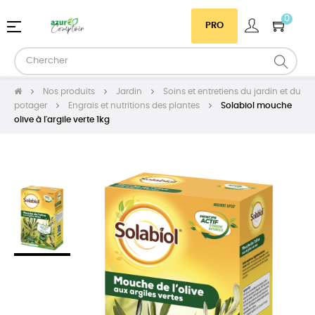
0
Basculer
☰
PRO
la
navigation
Nos produits
Jardin
Soins et entretiens du jardin et du
potager
Engrais et nutritions des plantes
Solabiol mouche
olive à l'argile verte 1kg