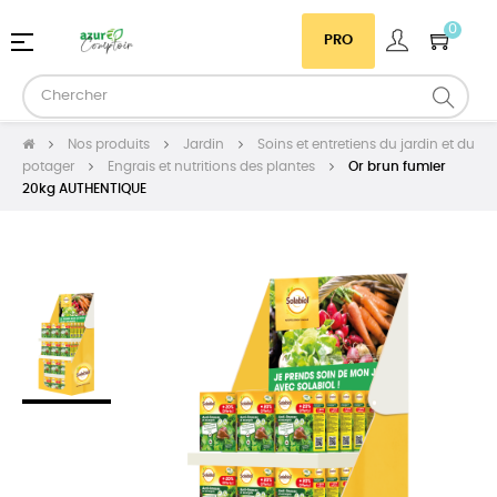
0
Basculer
☰
PRO
la
navigation
Nos produits
Jardin
Soins et entretiens du jardin et du
potager
Engrais et nutritions des plantes
Or brun fumier
20kg AUTHENTIQUE