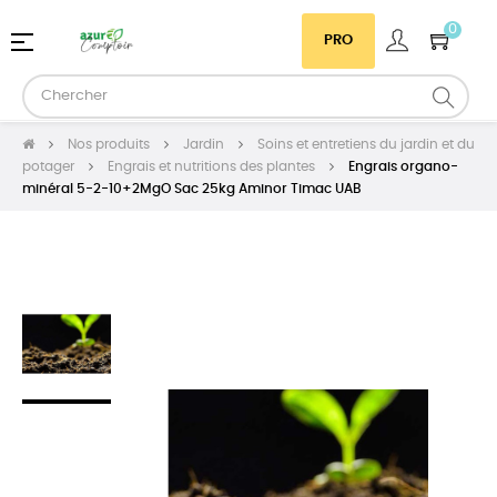
0
Basculer
☰
PRO
la
navigation
Nos produits
Jardin
Soins et entretiens du jardin et du
potager
Engrais et nutritions des plantes
Engrais organo-
minéral 5-2-10+2MgO Sac 25kg Aminor Timac UAB