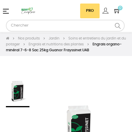
0
Basculer
☰
PRO
la
navigation
Nos produits
Jardin
Soins et entretiens du jardin et du
potager
Engrais et nutritions des plantes
Engrais organo-
minéral 7-6-8 Sac 25kg Guanor Frayssinet UAB