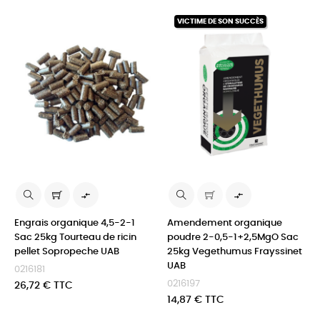
‹
›
VICTIME DE SON SUCCÈS


Engrais organique 4,5-2-1
Amendement organique
Sac 25kg Tourteau de ricin
poudre 2-0,5-1+2,5MgO Sac
pellet Sopropeche UAB
25kg Vegethumus Frayssinet
UAB
0216181
0216197
Prix
26,72 € TTC
Prix
14,87 € TTC