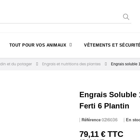
TOUT POUR VOS ANIMAUX
VÊTEMENTS ET SÉCURIT
Engrais soluble
rdin et du potager
Engrais et nutritions des plantes
Engrais Soluble
Ferti 6 Plantin
Référence
En sto
0216036
79,11 € TTC