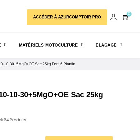
0
ACCÉDER À AZURCOMPTOIR PRO
É
MATÉRIELS MOTOCULTURE
ELAGAGE
 10-10-30+5MgO+OE Sac 25kg Ferti 6 Plantin
 10-10-30+5MgO+OE Sac 25kg
ck
64 Produits