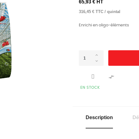
65,93 € HT
316,45 € TTC / quintal
Enrichi en oligo-éléments

EN STOCK
Description
Dé