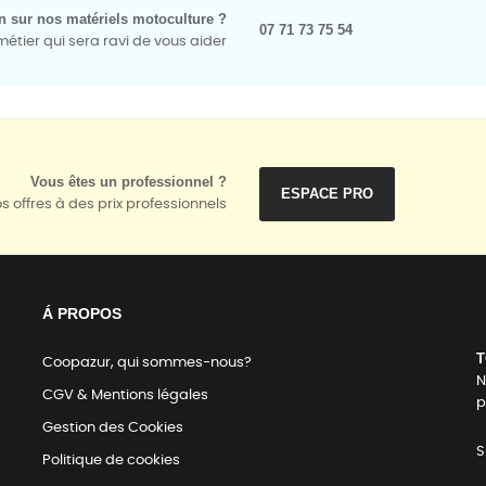
n sur nos matériels motoculture ?
07 71 73 75 54
tier qui sera ravi de vous aider
Vous êtes un professionnel ?
ESPACE PRO
s offres à des prix professionnels
Á PROPOS
T
Coopazur, qui sommes-nous?
N
CGV & Mentions légales
p
Gestion des Cookies
S
Politique de cookies