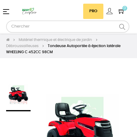
0
Basculer
☰
PRO
la
navigation
Matériel thermique et électrique de jardin
Débroussailleuses
Tondeuse Autoportée à éjection latérale
WHEELING C 452CC 98CM