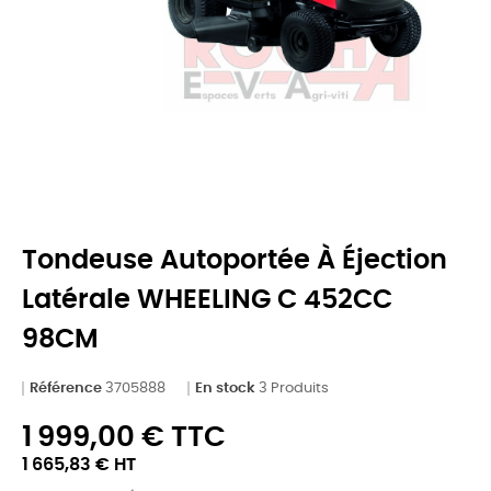
Tondeuse Autoportée À Éjection
Latérale WHEELING C 452CC
98CM
Référence
3705888
En stock
3 Produits
1 999,00 € TTC
1 665,83 € HT