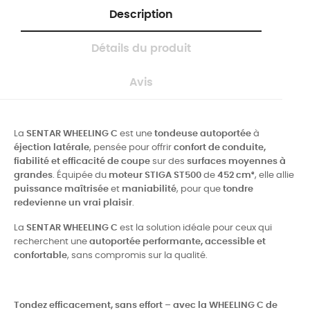
Description
Détails du produit
Avis
La
SENTAR WHEELING C
est une
tondeuse autoportée
à
éjection latérale
, pensée pour offrir
confort de conduite,
fiabilité et efficacité de coupe
sur des
surfaces moyennes à
grandes
. Équipée du
moteur STIGA ST500
de
452 cm³
, elle allie
puissance maîtrisée
et
maniabilité
, pour que
tondre
redevienne un vrai plaisir
.
La
SENTAR WHEELING C
est la solution idéale pour ceux qui
recherchent une
autoportée performante, accessible et
confortable
, sans compromis sur la qualité.
Tondez efficacement, sans effort – avec la WHEELING C de