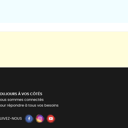
OUJOURS Á VOS CÔTÉS
ous sommes connectés
our répondre à tous vos besoins
UIVEZ-NOUS