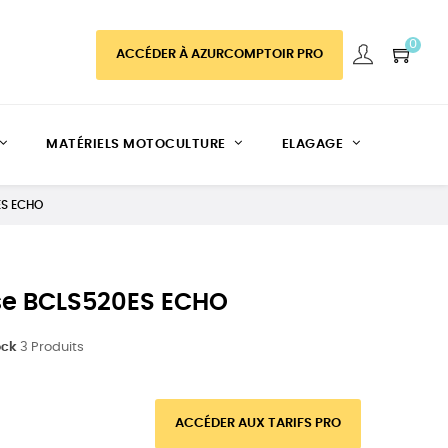
0
ACCÉDER À AZURCOMPTOIR PRO
MATÉRIELS MOTOCULTURE
ELAGAGE
ES ECHO
se BCLS520ES ECHO
ock
3 Produits
ACCÉDER AUX TARIFS PRO