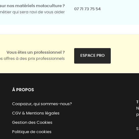
sur nos matériels motoculture ?
07 71 73 75 54
tier qui sera ravi de vous aider
Vous êtes un professionnel ?
ESPACE PRO
s offres à des prix professionnels
Á PROPOS
T
Coopazur, qui sommes-nous?
N
CGV & Mentions légales
p
Gestion des Cookies
S
Politique de cookies