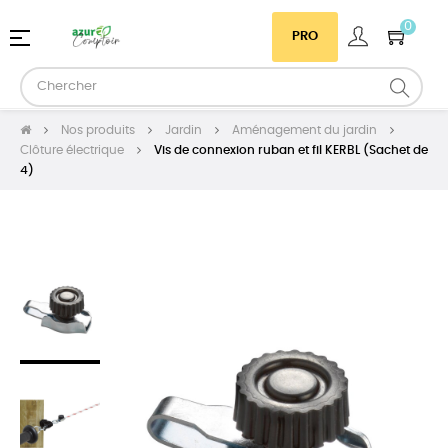
0
Basculer
☰
PRO
la
navigation
Nos produits
Jardin
Aménagement du jardin
Clôture électrique
Vis de connexion ruban et fil KERBL (Sachet de
4)