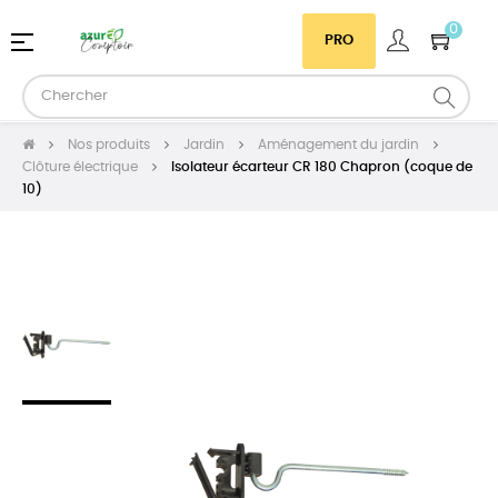
0
Basculer
☰
PRO
la
navigation
Nos produits
Jardin
Aménagement du jardin
Clôture électrique
Isolateur écarteur CR 180 Chapron (coque de
10)