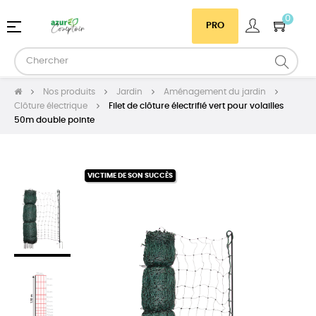
0
Basculer
☰
PRO
la
navigation
Nos produits
Jardin
Aménagement du jardin
Clôture électrique
Filet de clôture électrifié vert pour volailles
50m double pointe
VICTIME DE SON SUCCÈS