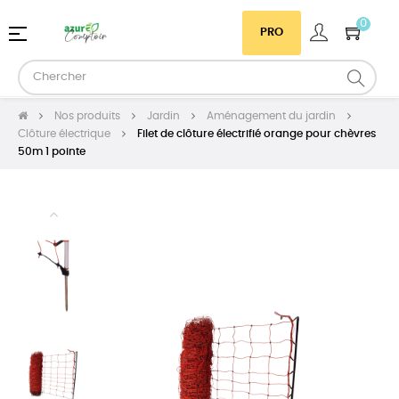
0
Basculer
☰
PRO
la
navigation
Nos produits
Jardin
Aménagement du jardin
Clôture électrique
Filet de clôture électrifié orange pour chèvres
50m 1 pointe