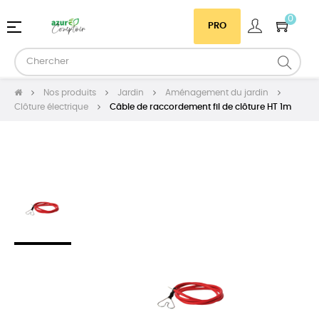
0
Basculer
☰
PRO
la
navigation
Nos produits
Jardin
Aménagement du jardin
Clôture électrique
Câble de raccordement fil de clôture HT 1m