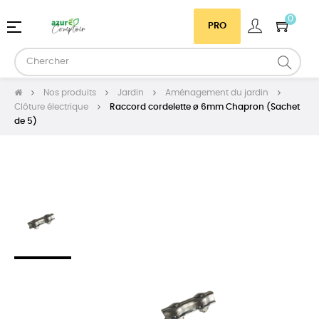
0
Basculer
☰
PRO
la
navigation
Nos produits
Jardin
Aménagement du jardin
Clôture électrique
Raccord cordelette ø 6mm Chapron (Sachet
de 5)