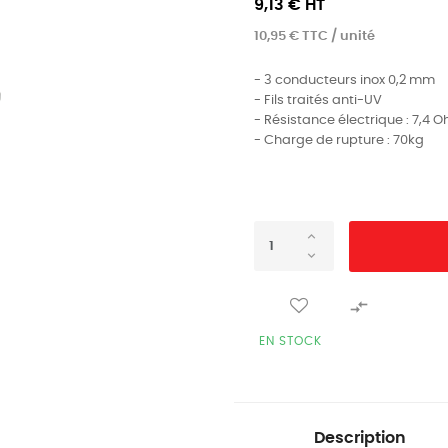
9,13 € HT
10,95 € TTC / unité
- 3 conducteurs inox 0,2 mm
- Fils traités anti-UV
- Résistance électrique : 7,4
- Charge de rupture : 70kg

EN STOCK
Description