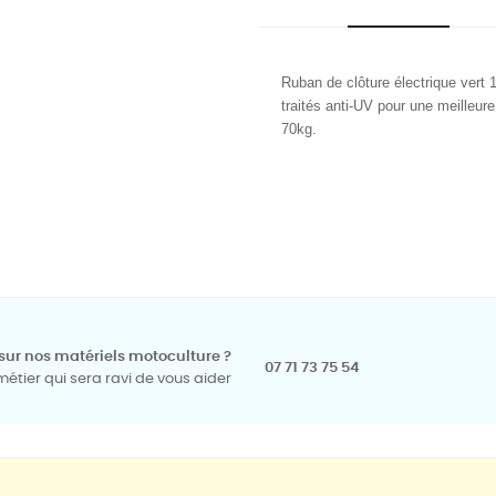
Ruban de clôture électrique ver
traités anti-UV pour une meilleur
70kg.
sur nos matériels motoculture ?
07 71 73 75 54
tier qui sera ravi de vous aider