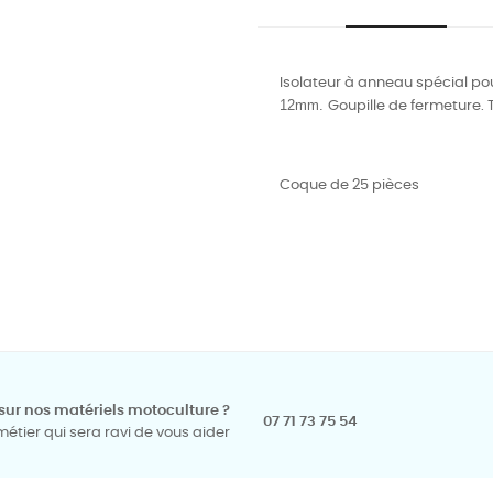
Isolateur à anneau s
pécial pou
12mm.
Goupille de fermeture.
Coque de 25 pièces
sur nos matériels motoculture ?
07 71 73 75 54
tier qui sera ravi de vous aider