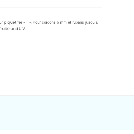
Pour cordons 6 mm et rubans jusqu’à
r piquet fer « T ».
Traité anti U.V.