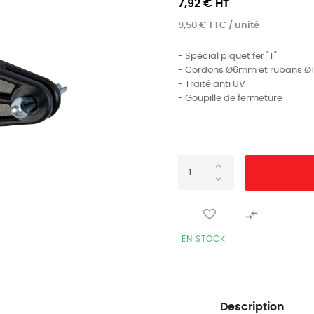
7,92 € HT
9,50 € TTC / unité
- Spécial piquet fer "T"
- Cordons Ø6mm et rubans 
- Traité anti UV
- Goupille de fermeture

EN STOCK
Description