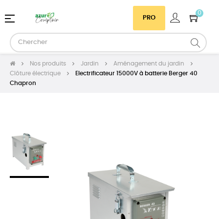
0
Basculer
☰
PRO
la
navigation
Nos produits
Jardin
Aménagement du jardin
Clôture électrique
Electrificateur 15000V à batterie Berger 40
Chapron