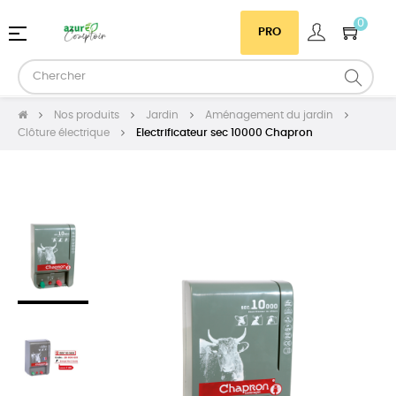
0
Basculer
☰
PRO
la
navigation
Nos produits
Jardin
Aménagement du jardin
Clôture électrique
Electrificateur sec 10000 Chapron