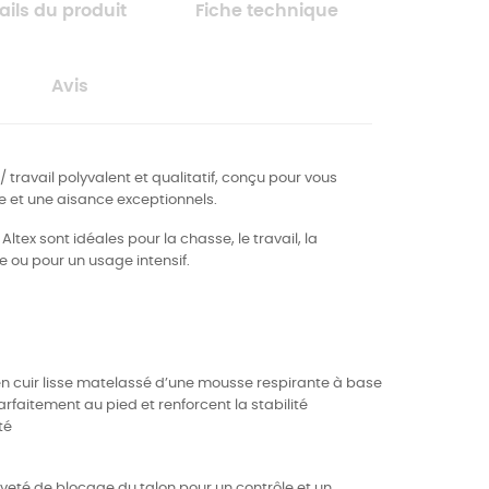
ails du produit
Fiche technique
Avis
 travail polyvalent et qualitatif, conçu pour vous
 et une aisance exceptionnels.
tex sont idéales pour la chasse, le travail, la
 ou pour un usage intensif.
t en cuir lisse matelassé d’une mousse respirante à base
faitement au pied et renforcent la stabilité
té
eté de blocage du talon pour un contrôle et un