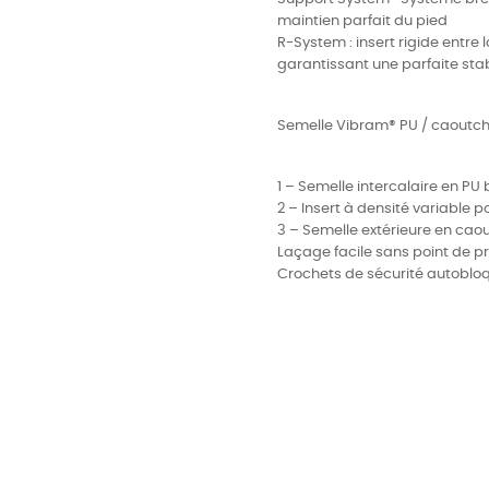
maintien parfait du pied
R-System : insert rigide entre 
garantissant une parfaite stab
Semelle Vibram® PU / caoutc
1 – Semelle intercalaire en PU
2 – Insert à densité variable p
3 – Semelle extérieure en caou
Laçage facile sans point de p
Crochets de sécurité autobloq