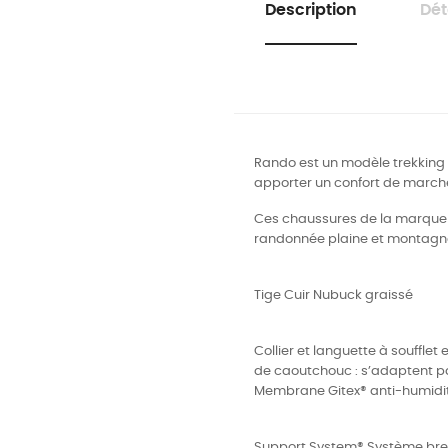
Description
Dét
Rando est un modèle trekking /
apporter un confort de marche
Ces chaussures de la marque Al
randonnée plaine et montagne
Tige Cuir Nubuck graissé
Collier et languette à souffle
de caoutchouc : s’adaptent par
Membrane Gitex® anti-humidi
Support System® Système brev