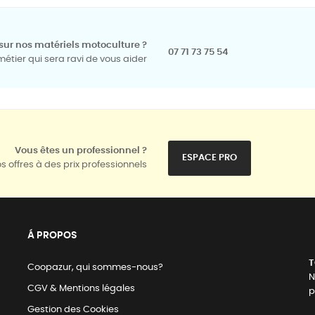
sur nos matériels motoculture ?
07 71 73 75 54
tier qui sera ravi de vous aider
Vous êtes un professionnel ?
ESPACE PRO
s offres à des prix professionnels
Á PROPOS
T
Coopazur, qui sommes-nous?
N
CGV & Mentions légales
p
Gestion des Cookies