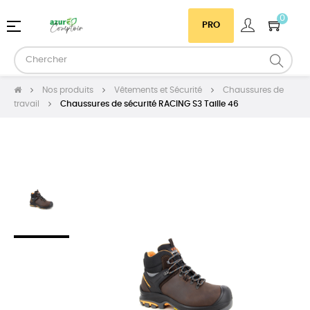
0
Basculer
☰
PRO
la
navigation
Nos produits
Vêtements et Sécurité
Chaussures de
travail
Chaussures de sécurité RACING S3 Taille 46