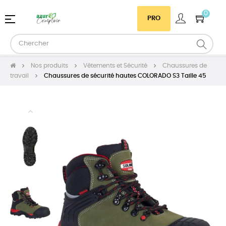
0
Basculer
☰
PRO
la
navigation
Nos produits
Vêtements et Sécurité
Chaussures de
travail
Chaussures de sécurité hautes COLORADO S3 Taille 45