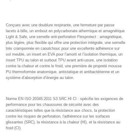
Conçues avec une d
oublure respirante, une f
ermeture par passe
lacets à bille, un e
mbout en polycarbonate athermique et amagnétique
Light & Safe, une s
emelle anti-perforation Flexprotect : amagnétique,
plus légère, plus flexible qui offre une protection intégrale, une s
emelle
très cramponnée en caoutchouc pour une excellente adhérence sur
sol meuble, un i
nsert en EVA pour l’amorti et l’isolation thermique, un
i
nsert TPU au talon et s
urbout TPU avant anti-usure
, une i
solation
contre la chaleur et contre le froid, une p
remière de propreté mousse
PU thermoformée anatomique, antistatique et antibactérienne et un
s
ystème d’absorption d’énergie au talon.
Norme EN ISO 20345:2011 S3 SRC HI CI :
spécifie les exigences de
performance pour les chaussures de sécurité avec des
caractéristiques telles que la résistance aux chocs, la protection
contre les risques de perforation, l'adhérence sur les surfaces
glissantes (SRC), la résistance à la chaleur (HI), et la résistance au
froid (CI).