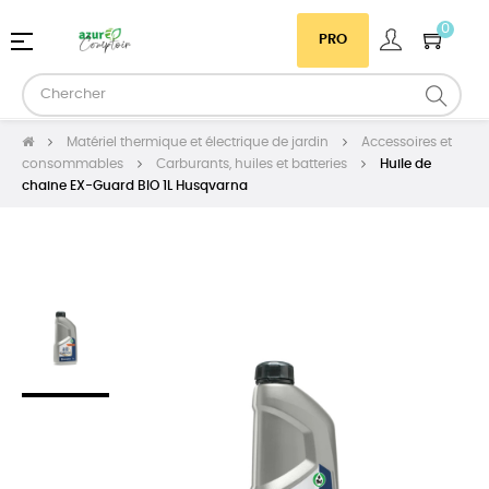
0
Basculer
☰
PRO
la
navigation
Matériel thermique et électrique de jardin
Accessoires et
consommables
Carburants, huiles et batteries
Huile de
chaine EX-Guard BIO 1L Husqvarna