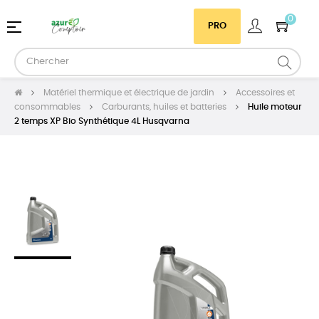
0
Basculer
☰
PRO
la
navigation
Matériel thermique et électrique de jardin
Accessoires et
consommables
Carburants, huiles et batteries
Huile moteur
2 temps XP Bio Synthétique 4L Husqvarna