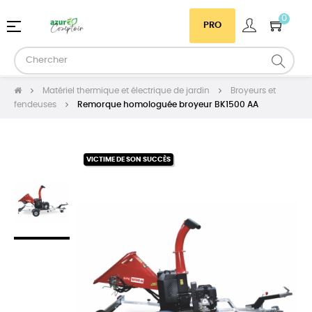
0
Basculer
☰
PRO
la
navigation
Matériel thermique et électrique de jardin
Broyeurs et
fendeuses
Remorque homologuée broyeur BK1500 AA
VICTIME DE SON SUCCÈS