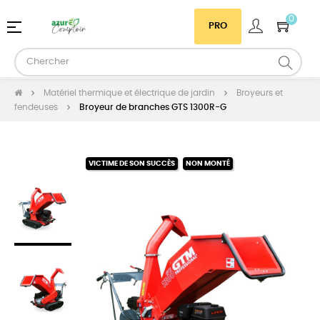
0
Basculer
☰
PRO
la
navigation
Matériel thermique et électrique de jardin
Broyeurs et
fendeuses
Broyeur de branches GTS 1300R-G
VICTIME DE SON SUCCÈS
NON MONTÉ