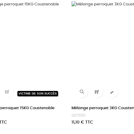


VICTIME DE SON SUCCÈS
perroquet 15KG Coustenoble
Mélange perroquet 3KG Couste
0071155
Prix
 TTC
11,10 € TTC