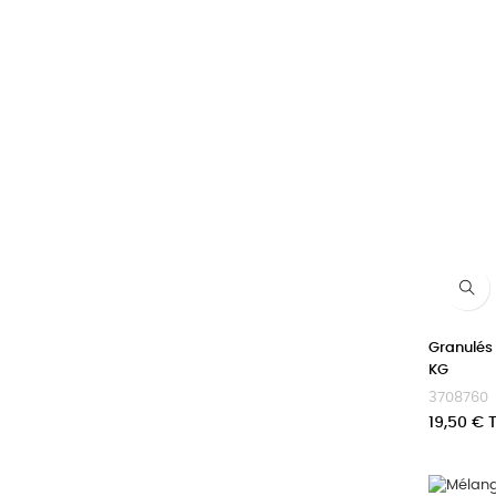
Granulés
KG
3708760
Prix
19,50 € 