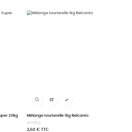

uper 20kg
Mélange tourterelle 1kg Belcanto
0071152
Prix
2,60 € TTC