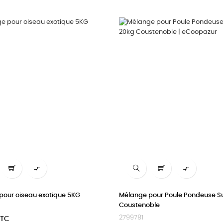


pour oiseau exotique 5KG
Mélange pour Poule Pondeuse S
Coustenoble
2799781
TTC