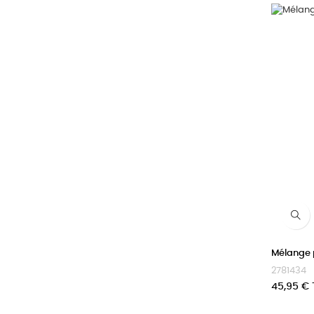
Mélange 
2781434
Prix
45,95 €