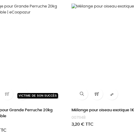


VICTIME DE SON SUCCÈS
pour Grande Perruche 20kg
Mélange pour oiseau exotique 1
ble
0071148
Prix
3,20 € TTC
TTC