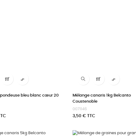


 pondeuse bleu blanc cœur 20
Mélange canaris 1kg Belcanto
Coustenoble
0071146
Prix
TTC
3,50 € TTC