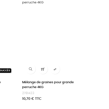

 SUCCÈS
e
Mélange de graines pour grande
perruche 4KG
2781433
Prix
10,70 € TTC