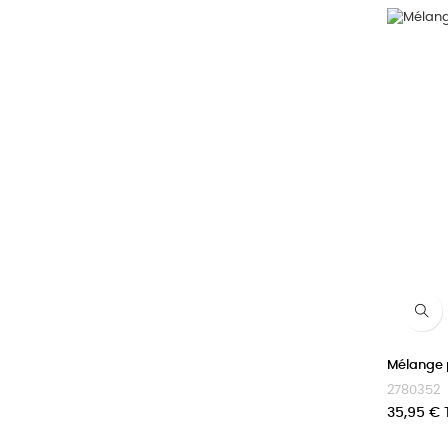
Mélange 
2780352
Prix
35,95 €