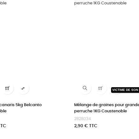


VICTIME DE SON
canaris 5kg Belcanto
Mélange de graines pour grand
ble
perruche 1KG Coustenoble
2828034
Prix
TTC
2,90 € TTC