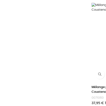
Mélange 
Cousteno
0071060
Prix
37,95 € 