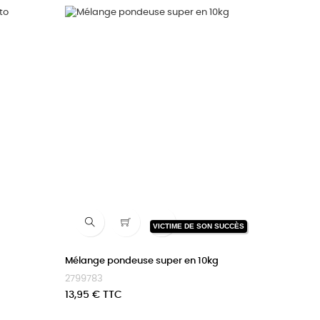

VICTIME DE SON SUCCÈS
Mélange pondeuse super en 10kg
2799783
Prix
13,95 € TTC