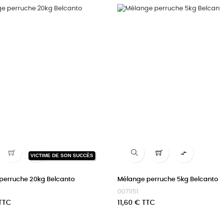


VICTIME DE SON SUCCÈS
perruche 20kg Belcanto
Mélange perruche 5kg Belcanto
0071151
Prix
 TTC
11,60 € TTC