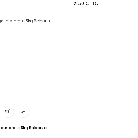
Prix
21,50 € TTC

ourterelle 5kg Belcanto