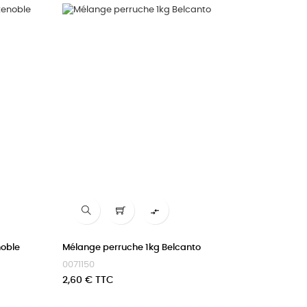

noble
Mélange perruche 1kg Belcanto
0071150
Prix
2,60 € TTC