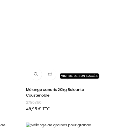

VICTIME DE SON SUCCÈS
Mélange canaris 20kg Belcanto
Coustenoble
2780350
Prix
48,95 € TTC