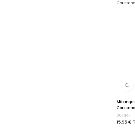
Mélange 
Cousteno
0071147
Prix
15,95 € 