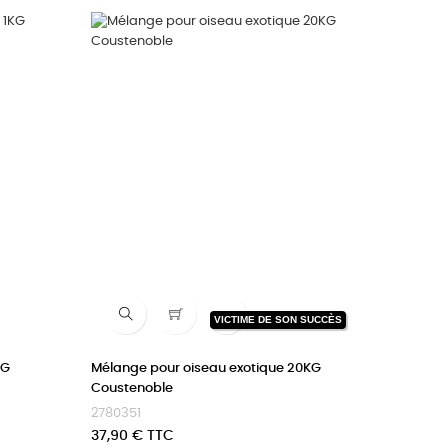

VICTIME DE SON SUCCÈS
KG
Mélange pour oiseau exotique 20KG
Coustenoble
2780351
Prix
37,90 € TTC