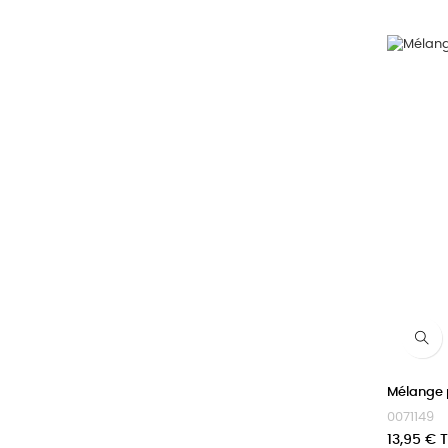
Mélange 
0071149
Prix
13,95 € 