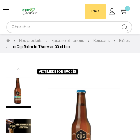
0
Basculer
☰
PRO
la
navigation
Nos produits
Epicerie et Terroirs
Boissons
Bières
La Cig Bière la Thermik 33 cl bio
VICTIME DE SON SUCCÈS