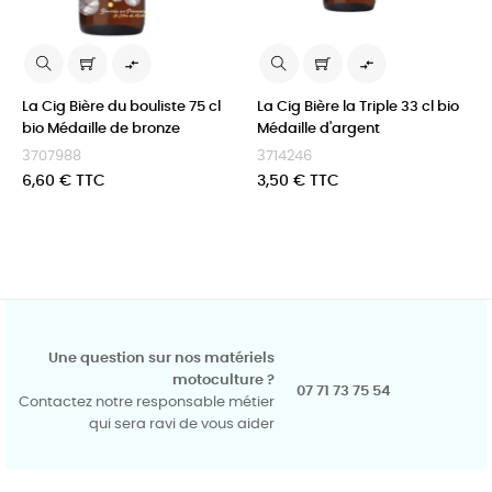


La Cig Bière du bouliste 75 cl
La Cig Bière la Triple 33 cl bio
bio Médaille de bronze
Médaille d'argent
3707988
3714246
Prix
Prix
6,60 € TTC
3,50 € TTC
Une question sur nos matériels
motoculture ?
07 71 73 75 54
Contactez notre responsable métier
qui sera ravi de vous aider