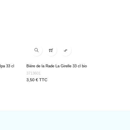

Ipa 33 cl
Bière de la Rade La Girelle 33 cl bio
Limonade 
3713601
3714980
Prix
Prix
3,50 € TTC
2,10 € 