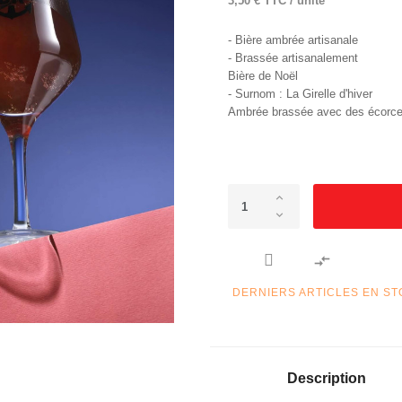
3,50 € TTC / unité
- Bière ambrée artisanale
- Brassée artisanalement
Bière de Noël
- Surnom : La Girelle d'hiver
Ambrée brassée avec des écorces

DERNIERS ARTICLES EN S
Description