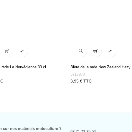


a rade La Norvégienne 33 cl
Bière de la rade New Zealand Hazy 
3717970
Prix
TC
3,95 € TTC
n sur nos matériels motoculture ?
07 71 73 75 54