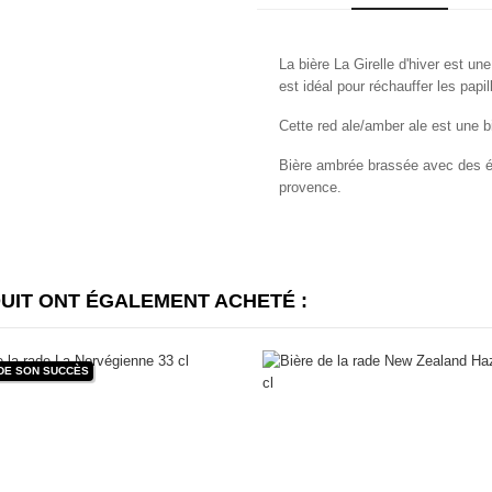
La bière La Girelle d'hiver est un
est idéal pour réchauffer les papi
Cette red ale/amber ale est une bi
Bière ambrée brassée avec des éc
provence.
DUIT ONT ÉGALEMENT ACHETÉ :
 DE SON SUCCÈS