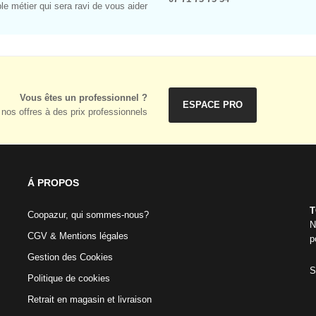
e métier qui sera ravi de vous aider
Vous êtes un professionnel ?
ESPACE PRO
nos offres à des prix professionnels
Á PROPOS
T
Coopazur, qui sommes-nous?
N
CGV & Mentions légales
p
Gestion des Cookies
S
Politique de cookies
Retrait en magasin et livraison