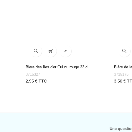

Bière des îles d'or Cul nu rouge 33 cl
Bière de l
3715327
3719175
Prix
Prix
2,95 € TTC
3,50 € T
Une questio