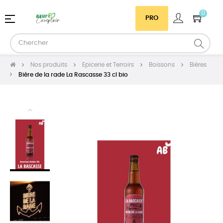
0
Basculer
☰
PRO
la
navigation
Nos produits
Epicerie et Terroirs
Boissons
Bières
Bière de la rade La Rascasse 33 cl bio