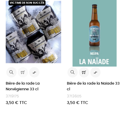
VICTIME DE SON SUCCÈS


Bière de la rade La
Bière de la rade la Naïade 33
Norvégienne 33 cl
cl
3719175
3713605
Prix
Prix
3,50 € TTC
3,50 € TTC