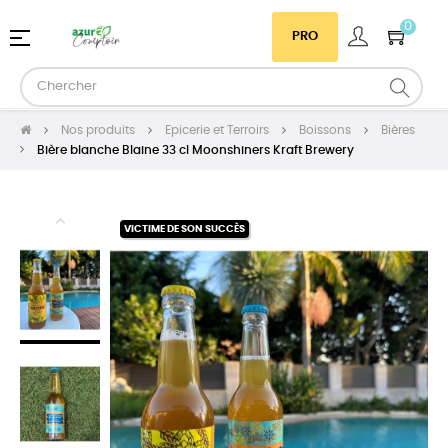
0
Basculer
☰
PRO
la
navigation
Nos produits
Epicerie et Terroirs
Boissons
Bières
Bière blanche Blaine 33 cl Moonshiners Kraft Brewery
VICTIME DE SON SUCCÈS