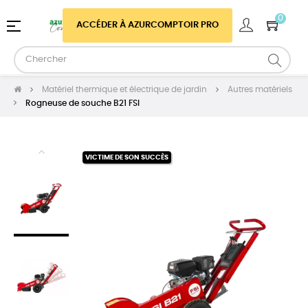
0
Basculer
☰
ACCÉDER À AZURCOMPTOIR PRO
la
navigation
Matériel thermique et électrique de jardin
Autres matériels
Rogneuse de souche B21 FSI
VICTIME DE SON SUCCÈS