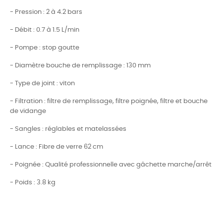
- Pression : 2 à 4.2 bars
- Débit : 0.7 à 1.5 L/min
- Pompe : stop goutte
- Diamètre bouche de remplissage : 130 mm
- Type de joint : viton
- Filtration : filtre de remplissage, filtre poignée, filtre et bouche
de vidange
- Sangles : réglables et matelassées
- Lance : Fibre de verre 62 cm
- Poignée : Qualité professionnelle avec gâchette marche/arrêt
- Poids : 3.8 kg