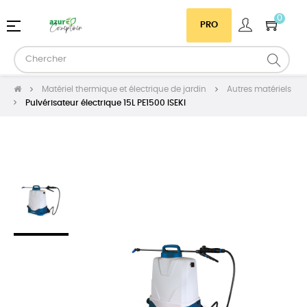
0
Basculer
☰
PRO
la
navigation
Matériel thermique et électrique de jardin
Autres matériels
Pulvérisateur électrique 15L PE1500 ISEKI