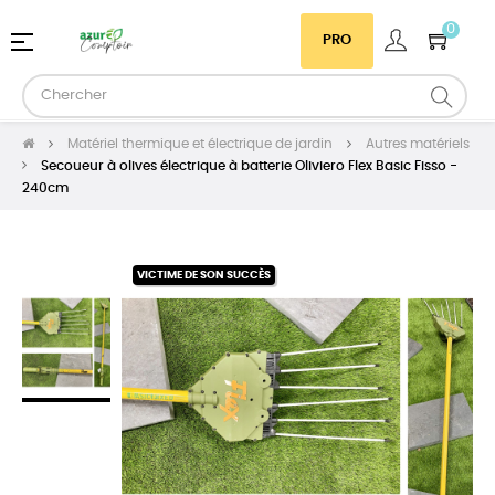
0
Basculer
☰
PRO
la
navigation
Matériel thermique et électrique de jardin
Autres matériels
Secoueur à olives électrique à batterie Oliviero Flex Basic Fisso -
240cm
VICTIME DE SON SUCCÈS