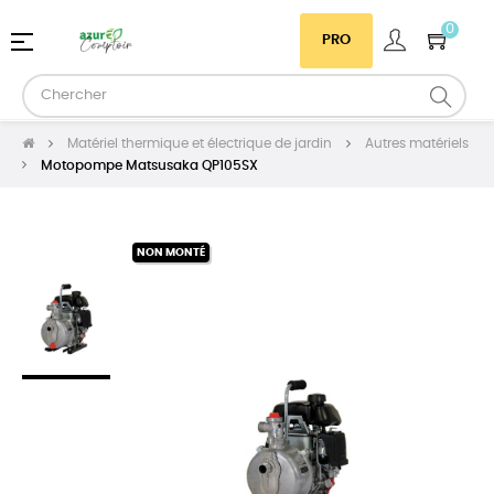
0
Basculer
☰
PRO
la
navigation
Matériel thermique et électrique de jardin
Autres matériels
Motopompe Matsusaka QP105SX
NON MONTÉ