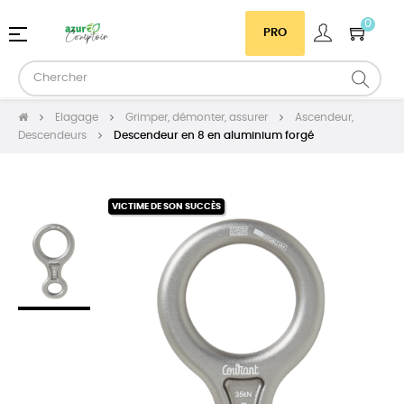
0
Basculer
☰
PRO
la
navigation
Elagage
Grimper, démonter, assurer
Ascendeur,
Descendeurs
Descendeur en 8 en aluminium forgé
VICTIME DE SON SUCCÈS