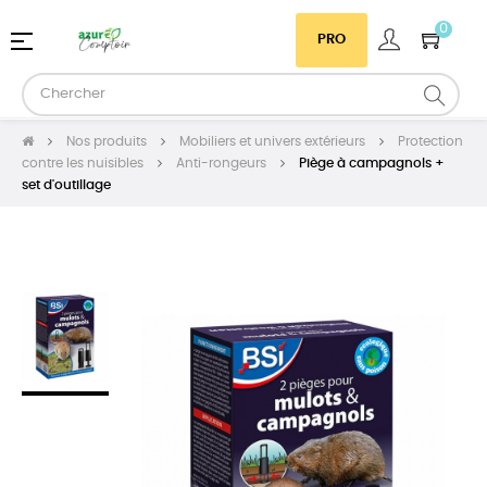
0
Basculer
☰
PRO
la
navigation
Nos produits
Mobiliers et univers extérieurs
Protection
contre les nuisibles
Anti-rongeurs
Piège à campagnols +
set d'outillage